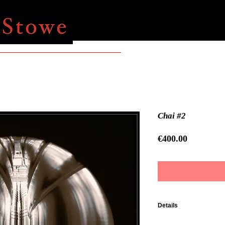
Chai #2
Price
€400.00
Details
Impression Fine Art su