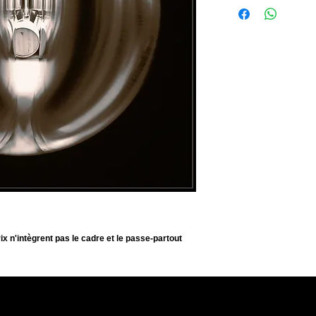
Format de la photo: 50
Edition limitée à 50 exe
Signée et numerotée.
Fine Art Print on Prem
Size of the photo: 50 x
Limited edition of 50 e
Signed and numbered
ix n'intègrent pas le cadre et le passe-partout